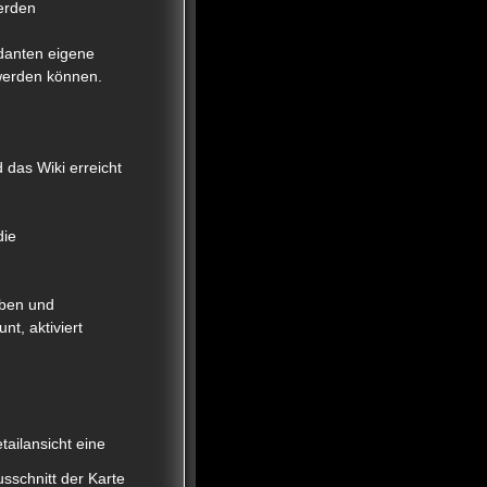
erden
danten eigene
werden können.
das Wiki erreicht
die
ben und
t, aktiviert
tailansicht eine
sschnitt der Karte