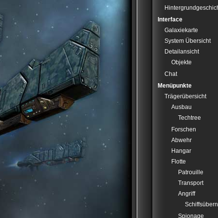
Hintergrundgeschic
Interface
Galaxiekarte
System Übersicht
Detailansicht
Objekte
Chat
Menüpunkte
Trägerübersicht
Ausbau
Techtree
Forschen
Abwehr
Hangar
Flotte
Patrouille
Transport
Angriff
Schiffsüber
Spionage