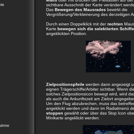
Maus
oder mit drücken der Pfeiltasten auf der
sichtbare Ausschnitt der Karte verändert werd
hte
Das
Bewegen des Mausrades
bewirkt die
Vergrößerung/Verkleinerung des derzeitigen A
Durch einen Doppelklick mit der
rechten
Maust
Karte
bewegen sich die selektierten Schiffe
angeklickten Position.
Zielpositionspfeile
werden dann angezeigt und
eignen Trägerschiffe/Arbiter sichtbar. Wenn d
solches Zielpositionsicon bewegt wird, wird da
als auch die Ankunftszeit am Zielort angegebe
Um den Flug abzubrechen, muss das betreffen
angeklickt werden und dann im Radialmenü d
stoppen
gewählt oder über das Stop Icon obe
Minikarte angeklickt werden.
nahme