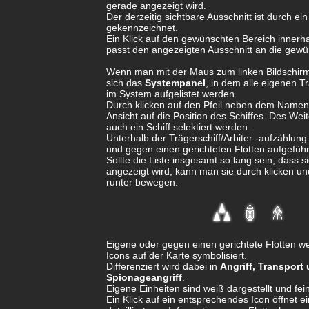
gerade angezeigt wird.
Der derzeitig sichtbare Ausschnitt ist durch ei
gekennzeichnet.
Ein Klick auf den gewünschten Bereich innerha
passt den angezeigten Ausschnitt an die gewü
Wenn man mit der Maus zum linken Bildschirm
sich das
Systempanel
, in dem alle eigenen Tr
im System aufgelistet werden.
Durch klicken auf den Pfeil neben dem Namen z
Ansicht auf die Position des Schiffes. Des Wei
auch ein Schiff selektiert werden.
Unterhalb der Trägerschiff/Arbiter -aufzählung
und gegen einen gerichteten Flotten aufgeführ
Sollte die Liste insgesamt so lang sein, dass s
angezeigt wird, kann man sie durch klicken un
runter bewegen.
Eigene oder gegen einen gerichtete Flotten w
Icons auf der Karte symbolisiert.
Differenziert wird dabei in
Angriff, Transport
Spionageangriff
.
Eigene Einheiten sind weiß dargestellt und fein
Ein Klick auf ein entsprechendes Icon öffnet e