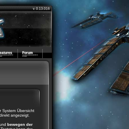
v. 0.13.016
eatures
Forum
 System Übersicht
direkt angezeigt.
 und
bewegen der