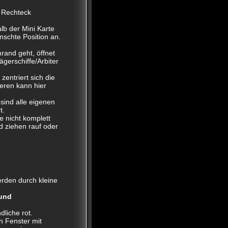
n Rechteck
lb der Mini Karte
nschte Position an.
rand geht, öffnet
ägerschiffe/Arbiter
entriert sich die
teren kann hier
 sind alle eigenen
t.
ie nicht komplett
d ziehen rauf oder
erden durch kleine
 und
dliche rot.
in Fenster mit