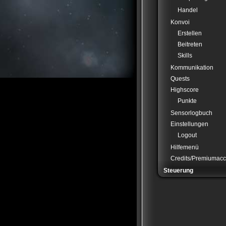
Handel
Konvoi
Erstellen
Beitreten
Skills
Kommunikation
Quests
Highscore
Punkte
Sensorlogbuch
Einstellungen
Logout
Hilfemenü
Credits/Premiumacc
Steuerung