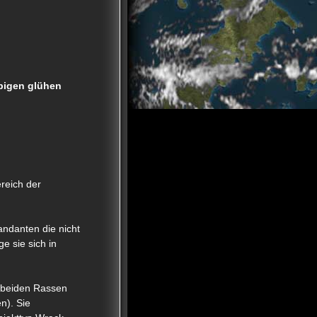
bigen glühen
ereich der
ndanten die nicht
e sie sich in
n beiden Rassen
n). Sie