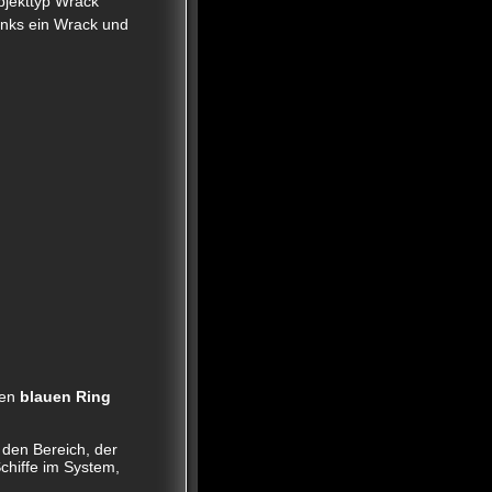
bjekttyp Wrack
links ein Wrack und
nen
blauen Ring
den Bereich, der
chiffe im System,