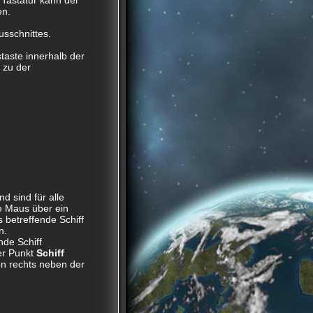
 Tastatur kann der
en.
usschnittes.
aste innerhalb der
zu der
 sind für alle
ie Maus über ein
s betreffende Schiff
n.
de Schiff
er Punkt
Schiff
n rechts neben der