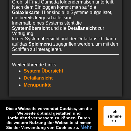
Grob ist Final Cumeda folgendermaßen unterteilt.
Nach dem Einloggen kommt man auf die
Galaxiekarte
. Hier sind alle Systeme aufgelistet,
die bereits freigeschaltet sind.
Innerhalb eines Systems steht die
Systemübersicht
und die
Detailansicht
zur
Verfügung.
In der Systemübersicht und der Detailansicht kann
auf das
Spielmenü
zugegriffen werden, um mit den
Schiffen zu interagieren.
Weiterführende Links
System Übersicht
Detailansicht
Menüpunkte
Diese Webseite verwendet Cookies, um die
Ich
Webseite optimal gestalten und
stimme
fortlaufend verbessern zu können. Durch
Regeln
AGB
Datenschutz
Widerrufsbelehrung
zu.
die weitere Nutzung der Webseite stimmen
Mehr
Sie der Verwendung von Cookies zu.
Banner
Impressum